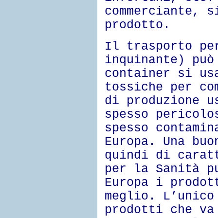
commerciante, s
prodotto.
Il trasporto pe
inquinante) può
container si us
tossiche per co
di produzione u
spesso pericolo
spesso contamin
Europa. Una buo
quindi di carat
per la Sanità p
Europa i prodot
meglio. L’unico
prodotti che va