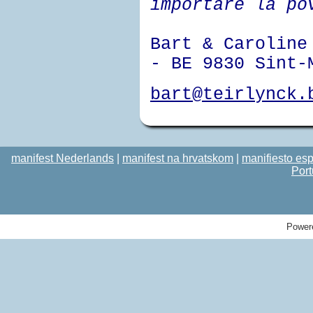
importare la po
Bart & Caroline
- BE 9830 Sint-
bart@teirlynck.
manifest Nederlands
|
manifest na hrvatskom
|
manifiesto es
Por
Power