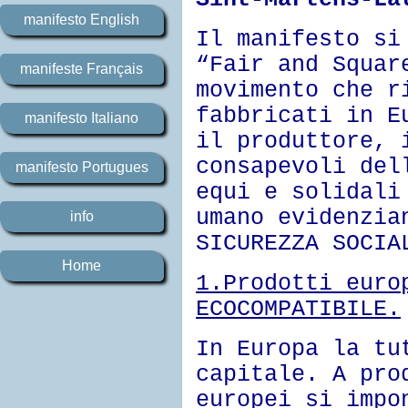
manifesto English
Il manifesto si
“Fair and Squar
manifeste Français
movimento che r
fabbricati in E
manifesto Italiano
il produttore, 
consapevoli del
manifesto Portugues
equi e solidali
umano evidenzia
info
SICUREZZA SOCIA
Home
1
.
Prodotti euro
ECOCOMPATIBILE.
In Europa la tu
capitale. A pro
europei si impo