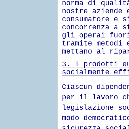
norma di qualit
nostre aziende 
consumatore e s
concorrenza a s
gli operai fuor
tramite metodi 
mettano al ripa
3.
I prodotti e
socialmente eff
Ciascun dipende
per il lavoro c
legislazione so
modo democratic
sicurezza socia