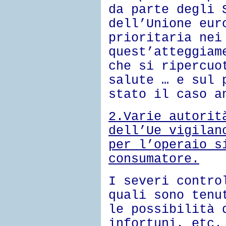
da parte degli 
dell’Unione eur
prioritaria nei
quest’atteggiam
che si ripercuo
salute … e sul 
stato il caso a
2.
Varie autorit
dell’Ue vigilan
per l’operaio s
consumatore.
I severi contro
quali sono tenu
le possibilità 
infortuni, etc.