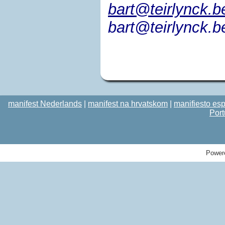
bart@teirlynck.b
bart@teirlynck.b
manifest Nederlands
|
manifest na hrvatskom
|
manifiesto es
Por
Power