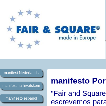
manifest Nederlands
manifesto Po
manifest na hrvatskom
"Fair and Square
manifiesto español
escrevemos para